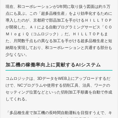
現在、和コーポレーションが1年間に取り扱う図面は約５万
点にも及ぶ。この「超多品種生産」をより効率化するために
導入したのが、京都府で部品加工を手がけるＨＩＬＬＴＯＰ
が開発した、ＡＩによる自動プログラミングサービス「ＣＯ
ＭｌｏｇｉＱ（コムロジック）」だ。ＨＩＬＬＴＯＰもま
た、月間数千点もの異なる加工を手がける超多品種生産と短
納期を実現しており、和コーポレーションと共通する部分も
少なくない。
加工機の稼働率向上に貢献するAIシステム
コムロジックは、3DデータをWEB上にアップロードするだ
けで、NCプログラムや使用する切削工具、治具、ワークの
セッティング位置などといった切削加工手順書を自動で作成
してくれる。
「多品種生産で加工機の長時間自動運転を目指すうえで、キ