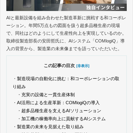
AIと最新設備を組み合わせた製造革新に挑戦する和コーポレ
ーション。年間5万点もの図面を扱う超多品種生産の現場
で、同社はどのようにして生産性向上を実現しているのか。
取締役製造部長の安田哲氏に、AIシステム「COMlogiQ」導
入の背景から、製造業の未来像までを語っていただいた。
この記事の目次
[非表示]
・
製造現場の自動化に挑む：和コーポレーションの取
り組み
・
充実の設備と一貫生産体制
・
AI活用による生産革新：COMlogiQの導入
・
超多品種生産を支えるAIソリューション
・
加工機の稼働率向上に貢献するAIシステム
・
製造業の未来を見据えた取り組み