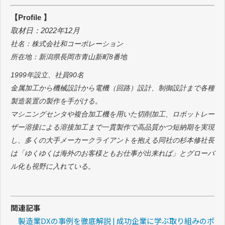
【Profile
】
取材日：2022年12月
社名：株式会社和コーポレーション
所在地：新潟県長岡市青山新町8番地
1999年設立、社員90名
金属加工から機械設計から電機（回路）設計、制御設計まで各種
製造装置の製作を手がける。
マシニングセンタや複合加工機を用いた切削加工、ロボットレー
ザー溶接による溶接加工まで一貫製作で高品質かつ短納期を実現
し、多くの大手メーカークライアントを抱える同社の杉本修社長
は「ゆくゆくは海外のお客様ともお仕事が出来れば」とグローバ
ル化も視野に入れている。
関連記事
製造業DXの事例を徹底解説 | 成功企業に学ぶ取り組みのポ