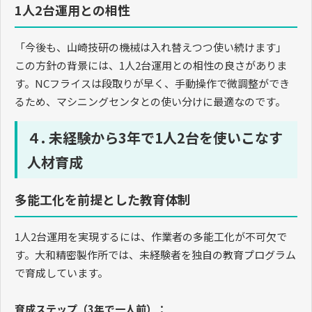
1人2台運用との相性
「今後も、山崎技研の機械は入れ替えつつ使い続けます」
この方針の背景には、
1
人
2
台運用との相性の良さがありま
す。
NC
フライスは段取りが早く、手動操作で微調整ができ
るため、マシニングセンタとの使い分けに最適なのです。
４. 未経験から3年で1人2台を使いこなす
人材育成
多能工化を前提とした教育体制
1
人
2
台運用を実現するには、作業者の多能工化が不可欠で
す。大和精密製作所では、未経験者を独自の教育プログラム
で育成しています。
育成ステップ（
3
年で一人前）：