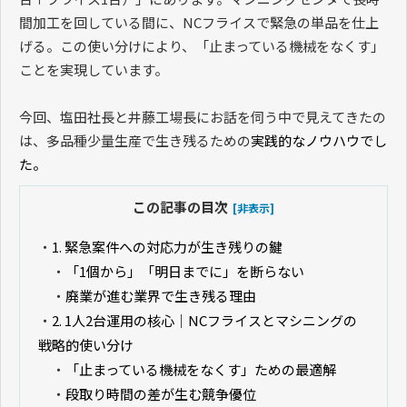
間加工を回している間に、
NC
フライスで緊急の単品を仕上
げる。この使い分けにより、「止まっている機械をなくす」
ことを実現しています。
今回、塩田社長と井藤工場長にお話を伺う中で見えてきたの
は、多品種少量生産で生き残るための
実践的なノウハウでし
た。
この記事の目次
[非表示]
・
1. 緊急案件への対応力が生き残りの鍵
・
「1個から」「明日までに」を断らない
・
廃業が進む業界で生き残る理由
・
2. 1人2台運用の核心｜NCフライスとマシニングの
戦略的使い分け
・
「止まっている機械をなくす」ための最適解
・
段取り時間の差が生む競争優位