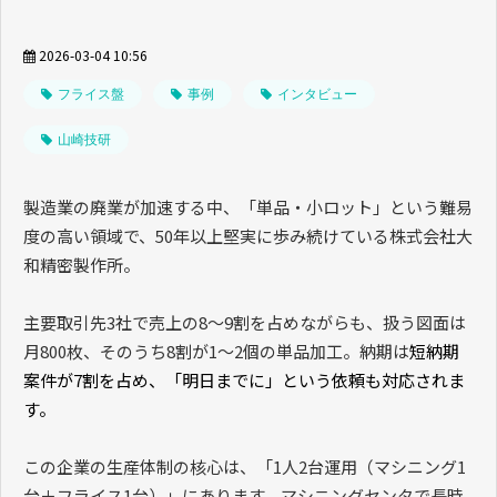
2026-03-04 10:56
フライス盤
事例
インタビュー
山崎技研
製造業の廃業が加速する中、「単品・小ロット」という難易
度の高い領域で、
50
年以上堅実に歩み続けている株式会社大
和精密製作所。
主要取引先
3
社で売上の
8
〜
9
割を占めながらも、扱う図面は
月
800
枚、そのうち
8
割が
1
〜
2
個の単品加工。納期は
短納期
案件が
7
割を占め、「明日までに」という依頼も対応されま
す。
この企業の生産体制の核心は、「
1
人
2
台運用（マシニング
1
台＋フライス
1
台）」にあります。マシニングセンタで長時