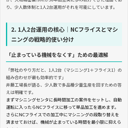
り、少人数体制と
1
人
2
台運用がそれを可能にしています。
2. 1人2台運用の核心｜NCフライスとマシ
ニングの戦略的使い分け
「止まっている機械をなくす」ための最適解
「弊社のやり方だと、
1
人
2
台（マシニング
1
＋フライス
1
）の
組み合わせが最も効率的です」
井藤工場長が語る、少人数で多品種少量生産を回すための答
えは明確です。
まずマシニングセンタに長時間加工の案件をセットし、自動
運転に入ったら
NC
フライスに移って単品加工を進めます。
さらに
NC
フライスでの加工中にマシニングの段取り替えを
済ませておけば、機械が止まっている時間を最小限に抑えら