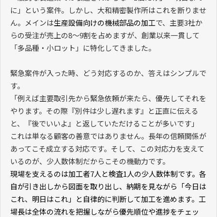
に」という案件。しかし、大和精密製作所はこれを断りませ
ん。メインは
生産設備向けの機械部品の加工
で、主要
3
社か
らの受注が売上の
8
〜
9
割を占めますが、創業以来一貫して
「多品種・小ロット」に特化してきました。
緊急案件が入った時、どう対応するのか、答えはシンプルで
す。
「例えば主要取引先から緊急依頼が来たら、優先してそれを
やります。その際『別件は少し遅れます』と正直に伝える
と、『後でいいよ』と返していただけることが多いです」
これは単なる顧客の善意ではありません。長年の信頼関係が
あってこそ成立する対応です。そして、この対応力を支えて
いるのが、少人数体制だからこその機動力です。
現場を支えるのは加工者
7
人と検査
1
人の少人数体制です。各
自が引き出しから図面を取り出し、納期を見ながら「今日は
これ、明日はこれ」と自律的に判断して加工を進めます。工
場長は全体の流れを把握しながら優先順位や進捗をチェッ