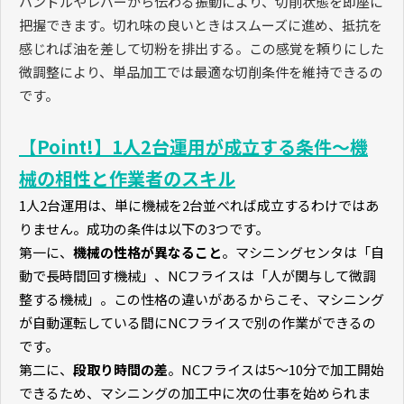
ハンドルやレバーから伝わる振動により、切削状態を即座に
把握できます。切れ味の良いときはスムーズに進め、抵抗を
感じれば油を差して切粉を排出する。この感覚を頼りにした
微調整により、単品加工では最適な切削条件を維持できるの
です。
【Point!】1人2台運用が成立する条件〜機
械の相性と作業者のスキル
1
人
2
台運用は、単に機械を
2
台並べれば成立するわけではあ
りません。成功の条件は以下の
3
つです。
第一に、
機械の性格が異なること
。マシニングセンタは「自
動で長時間回す機械」、
NC
フライスは「人が関与して微調
整する機械」。この性格の違いがあるからこそ、マシニング
が自動運転している間に
NC
フライスで別の作業ができるの
です。
第二に、
段取り時間の差
。
NC
フライスは
5
〜
10
分で加工開始
できるため、マシニングの加工中に次の仕事を始められま