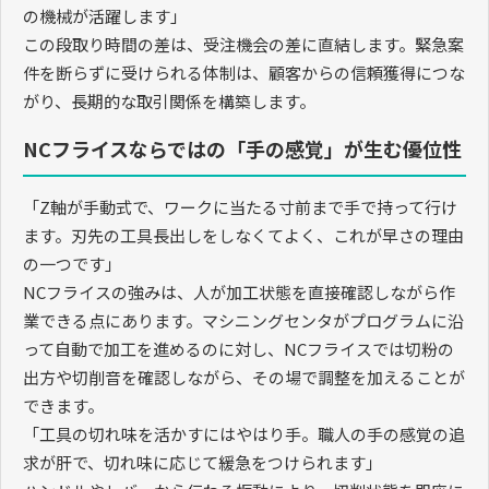
の機械が活躍します」
この段取り時間の差は、受注機会の差に直結します。緊急案
件を断らずに受けられる体制は、顧客からの信頼獲得につな
がり、長期的な取引関係を構築します。
NCフライスならではの「手の感覚」が生む優位性
「
Z
軸が手動式で、ワークに当たる寸前まで手で持って行け
ます。刃先の工具長出しをしなくてよく、これが早さの理由
の一つです」
NC
フライスの強みは、人が加工状態を直接確認しながら作
業できる点にあります。マシニングセンタがプログラムに沿
って自動で加工を進めるのに対し、
NC
フライスでは切粉の
出方や切削音を確認しながら、その場で調整を加えることが
できます。
「工具の切れ味を活かすにはやはり手。職人の手の感覚の追
求が肝で、切れ味に応じて緩急をつけられます」