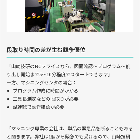
段取り時間の差が生む競争優位
「山崎技研の
NC
フライスなら、図面確認〜プログラム〜削
り出し開始まで
5
〜
10
分程度でスタートできます」
一方、マシニングセンタの場合：
プログラム作成に時間がかかる
工具長測定などの段取りが必要
試運転で動作確認が必要
「マシニング専業の会社は、単品の緊急品を断ることもある
と聞きます。弊社は
1
個から緊急でも受けるので、山崎技研