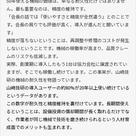
50
年使える機械の価値は、単なる耐久性だけではありませ
ん。最も重要なのは、精度の維持です。
「会長の話では『使いやすさと精度が全然違う』とのことで
す。会長の周りでも評価が高く、導入が進んだと聞いていま
す」
精度が落ちないということは、再調整や修理のコストが発生
しないということです。機械の稼働率が高まり、品質クレー
ムのリスクも低減します。
実際、創業期に導入したもう
1
台は協力会社に譲渡されてい
ますが、そこでも稼働し続けています。この事実が、山崎技
研の機械の耐久性を物語っています。
山崎技研の導入ユーザーの約
80%
が
20
年以上使い続けている
というデータがあります。
この数字が耐久性と精度維持を裏付けています。長期間使え
るということは、設備投資の償却期間が長く取れるだけでな
く、作業者が同じ機械で技術を磨き続けられるという人材育
成面でのメリットも生まれます。