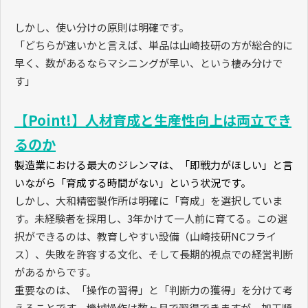
しかし、使い分けの原則は明確です。
「どちらが速いかと言えば、単品は山崎技研の方が総合的に
早く、数があるならマシニングが早い、という棲み分けで
す」
【Point!】人材育成と生産性向上は両立でき
るのか
製造業における最大のジレンマは、「即戦力がほしい」と言
いながら「育成する時間がない」という状況です。
しかし、大和精密製作所は明確に「育成」を選択していま
す。未経験者を採用し、
3
年かけて一人前に育てる。この選
択ができるのは、教育しやすい設備（山崎技研
NC
フライ
ス）、失敗を許容する文化、そして長期的視点での経営判断
があるからです。
重要なのは、「操作の習得」と「判断力の獲得」を分けて考
えることです。機械操作は数ヶ月で習得できますが、加工順