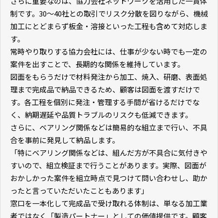
さらに重要なのは、協力会社ネットワークを活用した一貫体
制です。
30
〜
40
社との取引でリスク分散を図りながら、機械
加工にとどまらず板金・溶接といった工程も含めて対応しま
す。
常時やり取りする協力会社には、仕事が少ない時でも一定の
案件を出すことで、長期的な関係を維持しています。
図面をもらうだけで材料発注から加工、焼入、研磨、表面処
理まで完成品で納品できるため、顧客は図面を渡すだけで
す。各工程を個別に発注・管理する手間が省けるだけでな
く、納期遅延や品質トラブルのリスクも低減できます。
さらに、ベアリング関係などは簡易的な組立まで行い、不具
合を事前に発見して納品します。
「特にベアリング関係などは、組んだ方が不具合に気付きや
すいので、組立検証まで行うことがあります。実際、図面が
おかしかった案件を組立時点で見つけて問い合わせし、助か
ったと言っていただいたこともあります」
窓口を一本化して完成品で受け取れる体制は、単なる加工業
者ではなく「製造パートナー」としての価値提供です。顧客