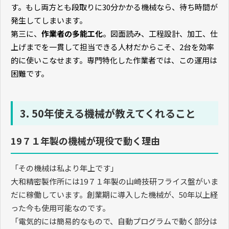
す。もし両方とも段取りに
30
分かかる機械なら、待ち時間が
発生してしまいます。
第三に、
作業者の多能工化
。図面読み、工程設計、加工、仕
上げまでを一貫して担当できる人材だからこそ、
2
台を効率
的に使いこなせます。専門特化した作業者では、この運用は
困難です。
3. 50年使える機械が教えてくれること
19７１年製の機械が現役で動く理由
「その機械は私より年上です」
大和精密製作所には
19
７１年製の山崎技研フライス盤がいま
だに稼働しています。創業期に導入した機械が、
50
年以上経
った今も使用可能なのです。
「電気的には簡易的なもので、自動プログラムで動く部分は