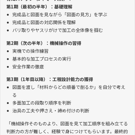
第
1
期（最初の半年）：基礎理解
完成品と図面を見ながら「図面の見方」を学ぶ
完成品と図面の対応関係を理解
バリ取りやヤスリがけで加工の全体像を掴む
第
2
期（次の半年）：機械操作の習得
実機での操作練習
基本的な加工プロセスの実行
安全作業の徹底
第
3
期（
1
年目以降）：工程設計能力の獲得
図面を渡し「材料からどの順番で削るか」を自分で考え
る
多面加工の段取り順序を判断
治具の工夫や押さえ・締め付けの判断
「機械操作そのものより、図面を見て加工順序を組み立てる
判断力の方が難しく、経験で身につけてもらいます。最終的