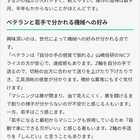
するかの指示が入れやすく、教えやすい。操作の習得は数ヶ
月、半年もかからないことがほとんどです」
ベテランと若手で分かれる機械への好み
興味深いのは、世代によって機械への好みが分かれる点で
す。
「ベテランは『自分の手の感覚で削れる』山崎技研の
NC
フ
ライスの方が安心で、達成感もあります。
Z
軸を自分の手で
送るので、切粉の出方に合わせて送りを上げたり下げたりで
き、工具消耗の感覚が分かります。微妙な異常にもすぐ気付
けます」
「マシニングは扉が閉まり、油で見えにくく、扉を開けるま
で削りの様子が分からないのが不安だと感じる人もいます」
一方、若手はこう感じます。
「若手になると最初からマシニングも併用しているため『自
動で楽にできる方がいい』と感じる者もいます。
Z
軸の手送
りを『しんどい』と言うこともあります」