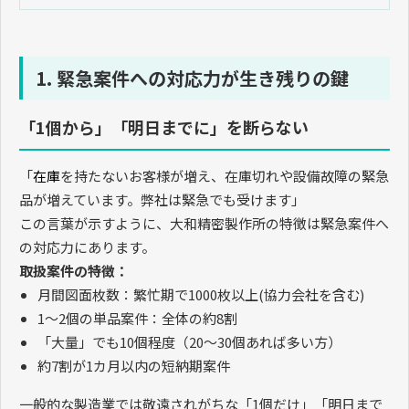
1. 緊急案件への対応力が生き残りの鍵
「1個から」「明日までに」を断らない
「
在庫
を持たないお客様が増え、在庫切れや設備故障の緊急
品が増えています。弊社は緊急でも受けます」
この言葉が示すように、大和精密製作所の特徴は緊急案件へ
の対応力にあります。
取扱案件の特徴：
月間図面枚数：繁忙期で
1000
枚以上
(
協力会社を含む
)
1
〜
2
個の単品案件：全体の約
8
割
「大量」でも
10
個程度（
20
〜
30
個あれば多い方）
約
7
割が
1
カ月以内の短納期案件
一般的な製造業では敬遠されがちな「
1
個だけ」「明日まで