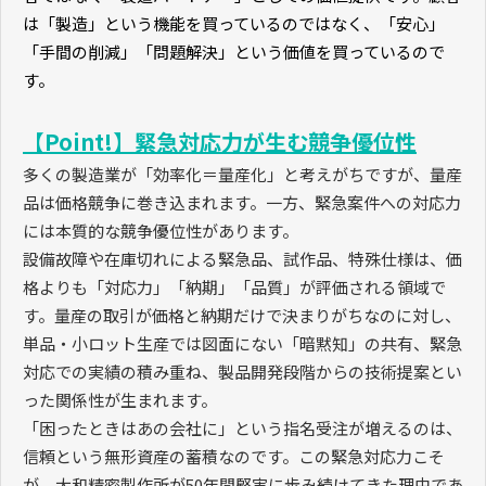
は「製造」という機能を買っているのではなく、「安心」
「手間の削減」「問題解決」という価値を買っているので
す。
【Point!】緊急対応力が生む競争優位性
多くの製造業が「効率化＝量産化」と考えがちですが、量産
品は価格競争に巻き込まれます。一方、緊急案件への対応力
には本質的な競争優位性があります。
設備故障や在庫切れによる緊急品、試作品、特殊仕様は、価
格よりも「対応力」「納期」「品質」が評価される領域で
す。量産の取引が価格と納期だけで決まりがちなのに対し、
単品・小ロット生産では図面にない「暗黙知」の共有、緊急
対応での実績の積み重ね、製品開発段階からの技術提案とい
った関係性が生まれます。
「困ったときはあの会社に」という指名受注が増えるのは、
信頼という無形資産の蓄積なのです。この緊急対応力こそ
が、大和精密製作所が
50
年間堅実に歩み続けてきた理由であ