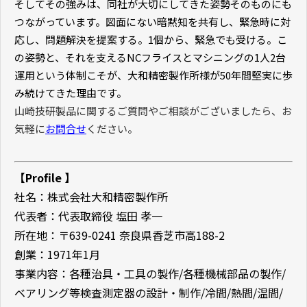
そしてその強みは、同社が大切にしてきた姿勢そのものにも
つながっています。図面にない暗黙知を共有し、緊急時に対
応し、問題解決を提案する。
1
個から、緊急でも受ける。こ
の姿勢と、それを支える
NC
フライスとマシニングの
1
人
2
台
運用という体制こそが、大和精密製作所様が
50
年間堅実に歩
み続けてきた理由です。
山崎技研製品に関するご質問やご相談がございましたら、お
気軽に
お問合せ
ください。
【
Profile
】
社名：株式会社大和精密製作所
代表
者：代表取締役
塩田 孝一
所在地：〒
639-0241
奈良県香芝市高
188-2
創業：
1971
年
1
月
事業内容：各種治具・工具の製作
/
各種機械部品の製作
/
ベアリング等検査測定器の設計・制作
/
冷間
/
熱間
/
温間
/