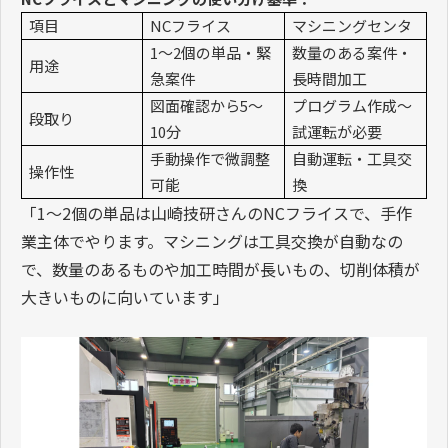
項目
NC
フライス
マシニングセンタ
1
〜
2
個の単品・緊
数量のある案件・
用途
急案件
長時間加工
図面確認から
5
〜
プログラム作成〜
段取り
10
分
試運転が必要
手動操作で微調整
自動運転・工具交
操作性
可能
換
「
1
〜
2
個の単品は山崎技研さんの
NC
フライスで、手作
業主体でやります。マシニングは工具交換が自動なの
で、数量のあるものや加工時間が長いもの、切削体積が
大きいものに向いています」