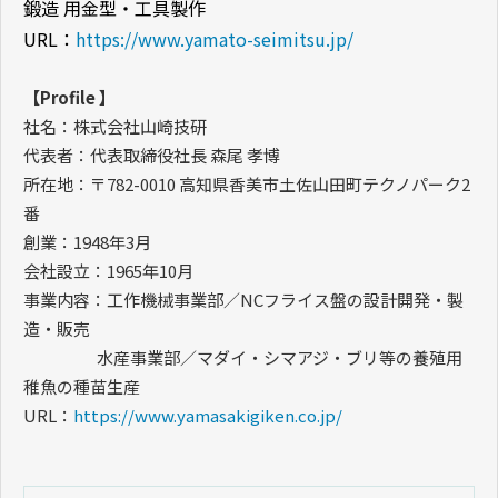
鍛造 用金型・工具製作
URL
：
https://www.yamato-seimitsu.jp/
【
Profile
】
社名：株式会社山崎技研
代表者：代表取締役社長 森尾 孝博
所在地：〒
782-0010
高知県香美市土佐山田町テクノパーク
2
番
創業：
1948
年
3
月
会社設立：
1965
年
10
月
事業内容：工作機械事業部／
NC
フライス盤の設計開発・製
造・販売
水産事業部／マダイ・シマアジ・ブリ等の養殖用
稚魚の種苗生産
URL
：
https://www.yamasakigiken.co.jp/