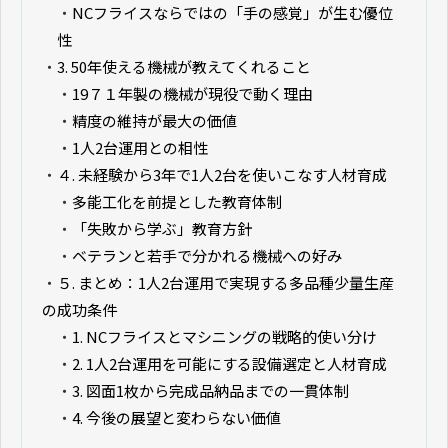
・
NCフライスならではの「手の感覚」が生む優位
性
・
3. 50年使える機械が教えてくれること
・
19７１年製の機械が現役で動く理由
・
精度の維持が最大の価値
・
1人2台運用との相性
・
４. 未経験から3年で1人2台を使いこなす人材育成
・
多能工化を前提とした教育体制
・
「失敗から学ぶ」教育方針
・
ベテランと若手で分かれる機械への好み
・
５. まとめ：1人2台運用で実現する多品種少量生産
の成功条件
・
1. NCフライスとマシニングの戦略的使い分け
・
2. 1人2台運用を可能にする設備選定と人材育成
・
3. 図面1枚から完成品納品までの一貫体制
・
4. 今後の展望と変わらない価値