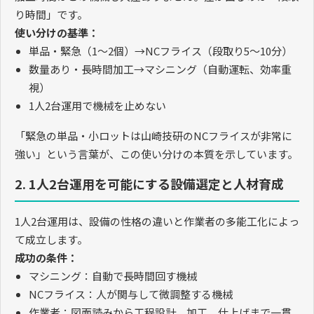
り時間」です。
使い分けの基準：
単品・緊急（
1
〜
2
個）
→NC
フライス（段取り
5
〜
10
分）
数量あり・長時間加工
→
マシニング（自動運転、効率重
視）
1
人
2
台運用で機械を止めない
「緊急の単品・小ロットは山崎技研の
NC
フライスが非常に
強い」という言葉が、この使い分けの本質を示しています。
2. 1人2台運用を可能にする設備選定と人材育成
1
人
2
台運用は、設備の性格の違いと作業者の多能工化によっ
て成立します。
成功の条件：
マシニング：自動で長時間回す機械
NC
フライス：人が関与して微調整する機械
作業者：図面読みから工程設計、加工、仕上げまで一貫