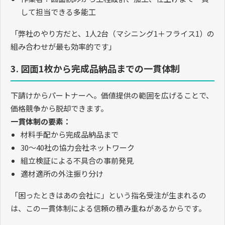
して担当できる多能工
「弊社のやり方だと、
1
人
2
台（マシニング
1
＋フライス
1
）の
組み合わせが最も効率的です」
3. 図面1枚から完成品納品までの一貫体制
下請けからパートナーへ。価値提供の範囲を広げることで、
価格競争から脱却できます。
一貫体制の要素：
材料手配から完成品納品まで
30
〜
40
社の協力会社ネットワーク
組立検証による不具合の事前発見
適材適所の外注振り分け
「困ったときはあの会社に」という指名受注が生まれるの
は、この一貫体制による信頼の積み重ねがあるからです。