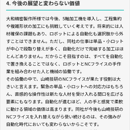
4. 今後の展望と変わらない価値
大和精密製作所様では今後、
5
軸加工機を導入し、工程集約
や複雑形状の加工にも挑戦していく考えです。将来的には人
材確保の課題もあり、ロボットによる自動化も選択肢から外
すことはできません。ただし、同社の仕事は単品・小ロット
が中心で段取り替えが多く、自動化だけで完結する加工はほ
とんどありません。だからこそ目指すのは、すべてを自動化
で置き換えることではなく、ロボットと
NC
フライスの手作
業を組み合わせた人と機械の協働です。
その協働の中で、山崎技研の
NC
フライスが果たす役割は大
きいと言えます。緊急の単品・小ロットへの対応力はもちろ
ん、直感的な操作性は新たな人材を受け入れる間口を広げる
要素にもなります。自動化が進むほど、人の手と感覚で柔軟
に動ける領域の価値は高まります。同社が今後も山崎技研の
NC
フライスを入れ替えながら使い続けるのは、その強みが
自動化時代においても変わらないからこそです。