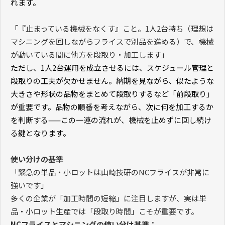
れます。
「『止まっている機械をなくす』こと。
1
人
2
台持ち（理想は
マシニングを回しながらフライスで別品を進める）で、機械
が動いている間に他方を段取り・加工します」
ただし、
1
人
2
台運用を成立させるには、スケジュール管理と
段取りの工夫が欠かせません。納期を見ながら、似たような
大きさや形状の品物をまとめて段取りするなど「前段取り」
が重要です。品物の順番を考えながら、次に何を加工するか
を判断する
——
この一連の流れが、機械を止めずに回し続け
る鍵となります。
使い分けの基準
「緊急の単品・小ロットは山崎技研の
NC
フライスが非常に
強いです」
多くの企業が「加工時間の短縮」に注目しますが、実は単
品・小ロット生産では「段取り時間」こそが重要です。
NC
フライスとマシニングの使い分け基準：