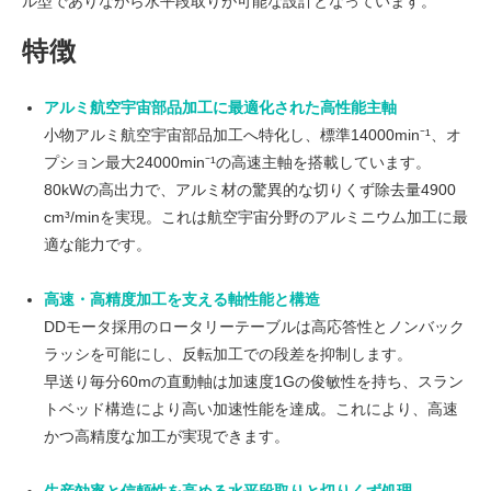
ル型でありながら水平段取りが可能な設計となっています。
特徴
アルミ航空宇宙部品加工に最適化された高性能主軸
小物アルミ航空宇宙部品加工へ特化し、標準14000min⁻¹、オ
プション最大24000min⁻¹の高速主軸を搭載しています。
80kWの高出力で、アルミ材の驚異的な切りくず除去量4900
cm³/minを実現。これは航空宇宙分野のアルミニウム加工に最
適な能力です。
高速・高精度加工を支える軸性能と構造
DDモータ採用のロータリーテーブルは高応答性とノンバック
ラッシを可能にし、反転加工での段差を抑制します。
早送り毎分60mの直動軸は加速度1Gの俊敏性を持ち、スラン
トベッド構造により高い加速性能を達成。これにより、高速
かつ高精度な加工が実現できます。
生産効率と信頼性を高める水平段取りと切りくず処理