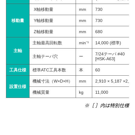
X軸移動量
mm
730
移動量
Y軸移動量
mm
730
Z軸移動量
mm
680
主軸最高回転数
min⁻¹
14,000 (標準)
主軸
7/24テーパ #40
主軸テーパ穴
ー
[HSK-A63]
工具仕様
標準ATC工具本数
本
60
機械寸法（W×D×H）
mm
2,910 × 5,187 ×2,98
設置仕様
機械質量
kg
11,000
※［ ］内は特別仕様