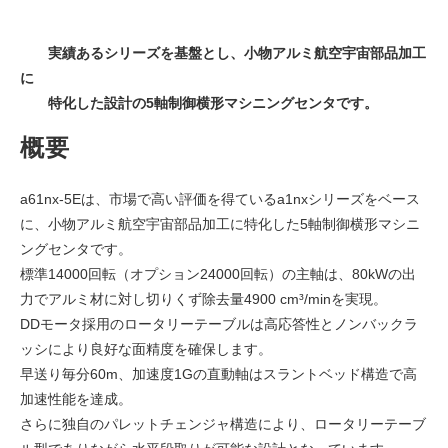
実績あるシリーズを基盤とし、小物アルミ航空宇宙部品加工
に
特化した設計の5軸制御横形マシニングセンタです。
概要
a61nx-5Eは、市場で高い評価を得ているa1nxシリーズをベース
に、小物アルミ航空宇宙部品加工に特化した5軸制御横形マシニ
ングセンタです。
標準14000回転（オプション24000回転）の主軸は、80kWの出
力でアルミ材に対し切りくず除去量4900 cm³/minを実現。
DDモータ採用のロータリーテーブルは高応答性とノンバックラ
ッシにより良好な面精度を確保します。
早送り毎分60m、加速度1Gの直動軸はスラントベッド構造で高
加速性能を達成。
さらに独自のパレットチェンジャ構造により、ロータリーテーブ