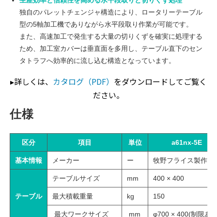
独自のパレットチェンジャ構造により、ロータリーテーブル
型の5軸加工機でありながら水平段取り作業が可能です。
また、高速加工で発生する大量の切りくずを確実に処理する
ため、加工室カバーは垂直面を多用し、テーブル直下のセン
タトラフへ効率的に流し込む構造となっています。
▸詳しくは、
カタログ（PDF）
をダウンロードしてご覧く
ださい。
仕様
区分
項目
単位
a61nx-5E
基本情報
メーカー
ー
牧野フライス製作所
テーブルサイズ
mm
400 × 400
テーブル
最大積載重量
kg
150
最大ワークサイズ
mm
φ700 × 400(制限あり