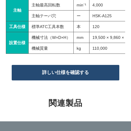
主軸最高回転数
min⁻¹
4,000
主軸
主軸テーパ穴
ー
HSK-A125
工具仕様
標準ATC工具本数
本
120
機械寸法（W×D×H）
mm
19,500 × 9,860 × 5,
設置仕様
機械質量
kg
110,000
詳しい仕様を確認する
関連製品