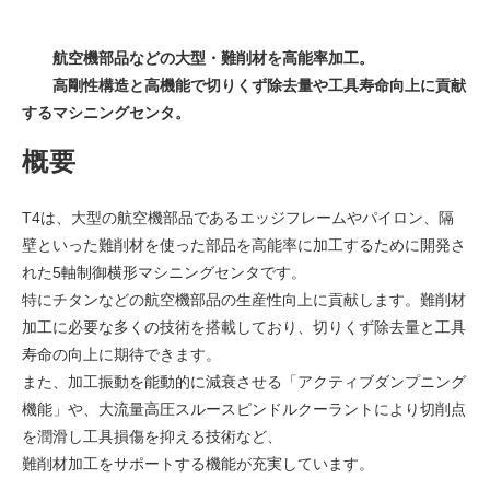
航空機部品などの大型・難削材を高能率加工。
高剛性構造と高機能で切りくず除去量や工具寿命向上に貢献
するマシニングセンタ。
概要
T4は、大型の航空機部品であるエッジフレームやパイロン、隔
壁といった難削材を使った部品を高能率に加工するために開発さ
れた5軸制御横形マシニングセンタです。
特にチタンなどの航空機部品の生産性向上に貢献します。難削材
加工に必要な多くの技術を搭載しており、切りくず除去量と工具
寿命の向上に期待できます。
また、加工振動を能動的に減衰させる「アクティブダンプニング
機能」や、大流量高圧スルースピンドルクーラントにより切削点
を潤滑し工具損傷を抑える技術など、
難削材加工をサポートする機能が充実しています。