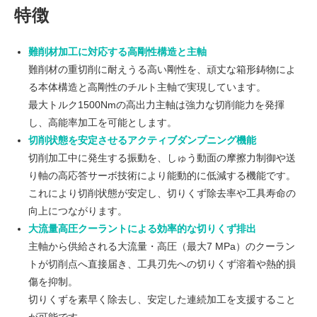
特徴
難削材加工に対応する高剛性構造と主軸
難削材の重切削に耐えうる高い剛性を、頑丈な箱形鋳物によ
る本体構造と高剛性のチルト主軸で実現しています。
最大トルク1500Nmの高出力主軸は強力な切削能力を発揮
し、高能率加工を可能とします。
切削状態を安定させるアクティブダンプニング機能
切削加工中に発生する振動を、しゅう動面の摩擦力制御や送
り軸の高応答サーボ技術により能動的に低減する機能です。
これにより切削状態が安定し、切りくず除去率や工具寿命の
向上につながります。
大流量高圧クーラントによる効率的な切りくず排出
主軸から供給される大流量・高圧（最大7 MPa）のクーラン
トが切削点へ直接届き、工具刃先への切りくず溶着や熱的損
傷を抑制。
切りくずを素早く除去し、安定した連続加工を支援すること
が可能です。