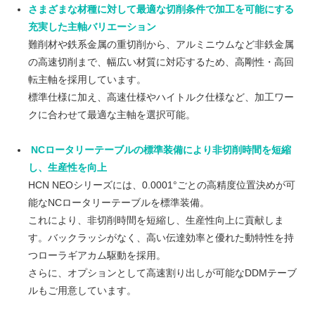
さまざまな材種に対して最適な切削条件で加工を可能にする
充実した主軸バリエーション
難削材や鉄系金属の重切削から、アルミニウムなど非鉄金属
の高速切削まで、幅広い材質に対応するため、高剛性・高回
転主軸を採用しています。
標準仕様に加え、高速仕様やハイトルク仕様など、加工ワー
クに合わせて最適な主軸を選択可能。
NCロータリーテーブルの標準装備により非切削時間を短縮
し、生産性を向上
HCN NEOシリーズには、0.0001°ごとの高精度位置決めが可
能なNCロータリーテーブルを標準装備。
これにより、非切削時間を短縮し、生産性向上に貢献しま
す。バックラッシがなく、高い伝達効率と優れた動特性を持
つローラギアカム駆動を採用。
さらに、オプションとして高速割り出しが可能なDDMテーブ
ルもご用意しています。