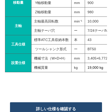
移動量
Y軸移動量
mm
900
Z軸移動量
mm
980
主軸最高回転数
min⁻¹
10,000
主軸
主軸テーパ穴
ー
7/24テーパNo.
標準ATC工具収納本数
本
43
工具仕様
ツールシャンク形式
ー
BT50
機械寸法（W×D×H）
mm
3,405×6,772×3
設置仕様
機械質量
kg
19,000 kg
詳しい仕様を確認する