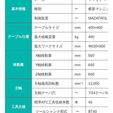
基本情報
種類
ー
横形マシニング
制御装置
ー
MAZATROL Sm
テーブルサイズ
mm
400×400
テーブル仕様
最大積載質量
kg
400
最大ワークサイズ
mm
Φ630×900
X軸移動量
mm
560
移動量
Y軸移動量
mm
640
Z軸移動量
mm
640
主軸最高回転数
min⁻¹
12,000
主軸
主軸テーパ穴
ー
7/24テーパNo.
標準ATC工具収納本数
本
40
工具仕様
ツールシャンク形式
ー
BT40