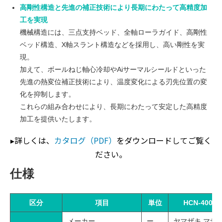
高剛性構造と先進の補正技術により長期にわたって高精度加
工を実現
機械構造には、三点支持ベッド、全軸ローラガイド、高剛性
ベッド構造、X軸スラント構造などを採用し、高い剛性を実
現。
加えて、ボールねじ軸心冷却やAiサーマルシールドといった
先進の熱変位補正技術により、温度変化による刃先位置の変
化を抑制します。
これらの組み合わせにより、長期にわたって安定した高精度
加工を提供いたします。
▸詳しくは、
カタログ（PDF）
をダウンロードしてご覧く
ださい。
仕様
区分
項目
単位
HCN-4000 
メーカー
ー
ヤマザキ マザ