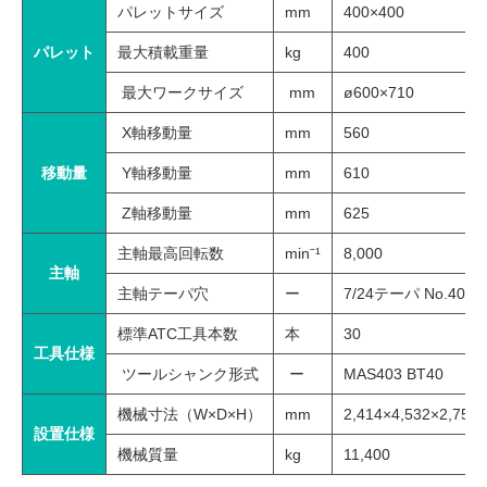
パレットサイズ
mm
400×400
パレット
最大積載重量
kg
400
最大ワークサイズ
mm
ø600×710
X軸移動量
mm
560
移動量
Y軸移動量
mm
610
Z軸移動量
mm
625
主軸最高回転数
min⁻¹
8,000
主軸
主軸テーパ穴
ー
7/24テーパ No.40
標準ATC工具本数
本
30
工具仕様
ツールシャンク形式
ー
MAS403 BT40
機械寸法（W×D×H）
mm
2,414×4,532×2,759
設置仕様
機械質量
kg
11,400