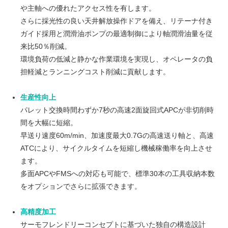
や主軸への優れたアクセス性を有します。
さらに採光性の良い天井解放操作ドアを備え、リテーナ付き
ガイド採用と潤滑油ポンプの最適制御により軸潤滑油量を従
来比50％削減。
環境負荷の低減と静かな作業環境を実現し、オペレータの負
担軽減とランニングコスト削減に貢献します。
生産性向上
パレット交換時間わずか7秒の高速2面旋回式APCが非切削時
間を大幅に短縮。
早送り速度60m/min、加速度最大0.7Gの高速送り軸と、高速
ATCにより、サイクルタイムを短縮し機械稼働率を向上させ
ます。
多面APCやFMSへの対応も可能で、標準30本の工具収納本数
をオプションでさらに拡張できます。
高精度加工
サーモフレンドリーコンセプトに基づいた独自の構造設計