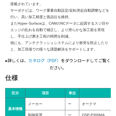
搭載されています。
サーボナビは、ワーク重量自動設定/反転突起自動調整などを
行い、高い加工精度と面品位を維持。
またHyper-Surfaceは、CAMのNCデータに起因するスジ目や
エッジの乱れを自動で補正し、より滑らかな加工面を実現
し、手仕上げ磨き工程の時間を削減。
他にも、アンチクラッシュシステムにより衝突を防止したり
と、加工現場での様々な課題解決をサポートします。
▸詳しくは、
カタログ（PDF）
をダウンロードしてご覧く
ださい。
仕様
区分
項目
単位
メーカー
ー
オークマ
基本情報
制御装置
ー
OSP-P300MA