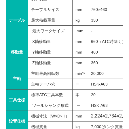
テーブルサイズ
mm
760×460
テーブル
最大積載重量
kg
350
最大ワークサイズ
mm
-
X軸移動量
mm
660（ATC時除く）
移動量
Y軸移動量
mm
460
Z軸移動量
mm
360
主軸最高回転数
min⁻¹
20,000
主軸
主軸テーパ穴
ー
HSK-A63
標準ATC工具本数
本
20
工具仕様
ツールシャンク形式
ー
HSK-A63
2,224×
2,734
×2,
機械寸法（W×D×H）
mm
設置仕様
機械質量
kg
7,000(タンク質量含