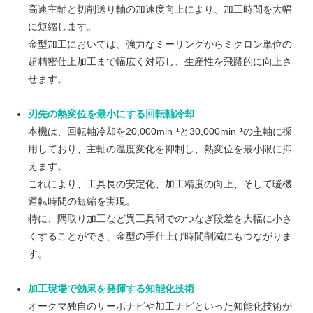
高速主軸と切削送り軸の加速度向上により、加工時間を大幅
に短縮します。
金型加工においては、強力なミーリングからミクロン単位の
超精密仕上加工まで幅広く対応し、生産性を飛躍的に向上さ
せます。
刃先の熱変位を最小にする回転軸冷却
本機は、回転軸冷却を20,000min⁻¹と30,000min⁻¹の主軸に採
用しており、主軸の温度変化を抑制し、熱変位を最小限に抑
えます。
これにより、工具長の安定化、加工精度の向上、そして暖機
運転時間の短縮を実現。
特に、隅取り加工など異工具間でのつなぎ段差を大幅に小さ
くすることができ、金型の手仕上げ時間削減にもつながりま
す。
加工現場で効果を発揮する知能化技術
オークマ独自のサーボナビや加工ナビといった知能化技術が