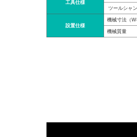
工具仕様
ツールシャ
機械寸法（W×
設置仕様
機械質量