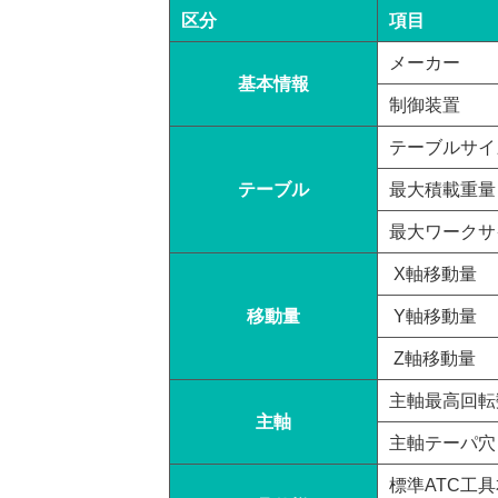
区分
項目
メーカー
基本情報
制御装置
テーブルサイ
テーブル
最大積載重量
最大ワークサ
X軸移動量
移動量
Y軸移動量
Z軸移動量
主軸最高回転
主軸
主軸テーパ穴
標準ATC工