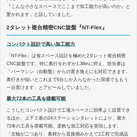
『こんな小さなスペースでここまで加工能力が高いのか』と
驚かれます」と話していました。
2タレット複合精密CNC旋盤『NT-Flex』
コンパクト設計で高い加工能力
「NT-Flex」は省スペース設計を極めた2タレット複合精密
CNC旋盤です。特に奥行をわずか1.38mに抑え、担当者は
「バーマシン（自動盤）からの置き換えにも対応できます。
奥行きが短いとこれまで5台しか入らなかった現場でももう
一台置けます」とアピールしていました。
最大72本の工具を搭載可能
こうしたコンパクト設計で工場スペースに効率よく設置でき
るほか、上下２基の24ステーションタレットにより、最大
72本の工具を搭載可能。柔軟な加工対応を実現します。
「主軸が二つあり、素材から直接掴みかえて2工程で完成品