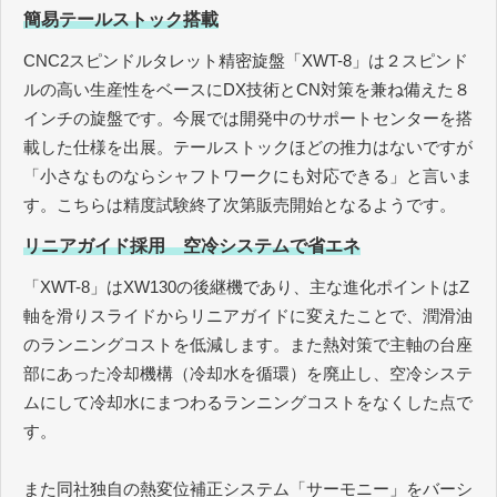
簡易テールストック搭載
CNC2スピンドルタレット精密旋盤「XWT-8」は２スピンド
ルの高い生産性をベースにDX技術とCN対策を兼ね備えた８
インチの旋盤です。今展では開発中のサポートセンターを搭
載した仕様を出展。テールストックほどの推力はないですが
「小さなものならシャフトワークにも対応できる」と言いま
す。こちらは精度試験終了次第販売開始となるようです。
リニアガイド採用 空冷システムで省エネ
「XWT-8」はXW130の後継機であり、主な進化ポイントはZ
軸を滑りスライドからリニアガイドに変えたことで、潤滑油
のランニングコストを低減します。また熱対策で主軸の台座
部にあった冷却機構（冷却水を循環）を廃止し、空冷システ
ムにして冷却水にまつわるランニングコストをなくした点で
す。
また同社独自の熱変位補正システム「サーモニー」をバーシ