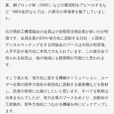
案。鋼ブロック材（S50C）などの重切削をアピールするな
ど「MEX金沢ならでは」の展示が来場者を魅了していまし
た。
石川県鉄工機電協会の会員は小規模受注側企業が多いのが特
徴です。会員企業のDXや省力化に貢献する11社・１団体と
デジタルマッチングをする同協会のブースは今回が初登場。
人手不足や省力化に本気で力を入れています。この展示会で
得られる知見は、他の地域にも横展開が可能だと思われま
す。
そこで省人化・省力化に資する機械やソリューション、ユー
ザー企業の競争力強化や差別化に貢献する最新機などを取材
し、読者の皆様にお届けしたいと思います。すべてを取材は
出来ませんでしたが、有力企業のブースをめぐり、自動化や
工程集約、競争力強化につながる機械を特にピックアップし
ます。