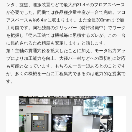
ンタ、旋盤、運搬装置などで最大約31.4㎡のフロアスペース
が必要でした。同機では多品種少量生産が一台で完結。フロ
アスペースも約6.4㎡に収まります。また全長300mmまで加
工可能です。同社独自のクリッパー（特許出願中）でワーク
を把握し「従来工法では機械毎に累積するズレが、この一台
に集約されるため精度も安定します」と話します。
第１主軸の貫通穴径を拡大したことに加え、モータ出力アッ
プにより加工能力を向上、大径バー材などへの重切削に対応
も可能となっています。もちろん一長一短あるとのことです
が、多くの機械を一台に工程集約できるのは魅力的な提案で
す。