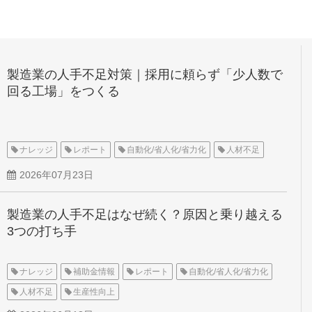
製造業の人手不足対策｜採用に頼らず「少人数で
回る工場」をつくる
ナレッジ
レポート
自動化/省人化/省力化
人材不足
2026年07月23日
製造業の人手不足はなぜ続く？原因と乗り越える
3つの打ち手
ナレッジ
補助金情報
レポート
自動化/省人化/省力化
人材不足
生産性向上