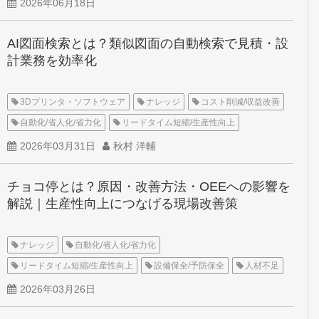
2026年06月18日
AI図面検索とは？類似図面の自動検索で見積・設
計業務を効率化
3Dプリンタ・ソフトウェア
ナレッジ
コスト削減/収益改善
自動化/省人化/省力化
リードタイム短縮/生産性向上
ソフトウェア
スマートファクトリー(DX)
人材不足
2026年03月31日
秋村 洋輔
CAD/CAM
チョコ停とは？原因・改善方法・OEEへの影響を
解説｜生産性向上につなげる現場改善策
ナレッジ
自動化/省人化/省力化
リードタイム短縮/生産性向上
設備保全/予防保全
人材不足
2026年03月26日