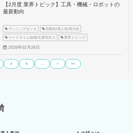
【2月度 業界トピック】工具・機械・ロボットの
最新動向
マシニングセンタ
自動化/省人化/省力化
リードタイム短縮/生産性向上
業界トピック
2026年02月26日
4
5
…
>
>>