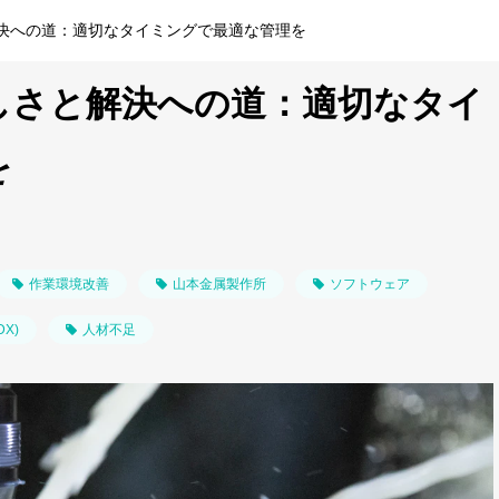
決への道：適切なタイミングで最適な管理を
しさと解決への道：適切なタイ
を
作業環境改善
山本金属製作所
ソフトウェア
X)
人材不足