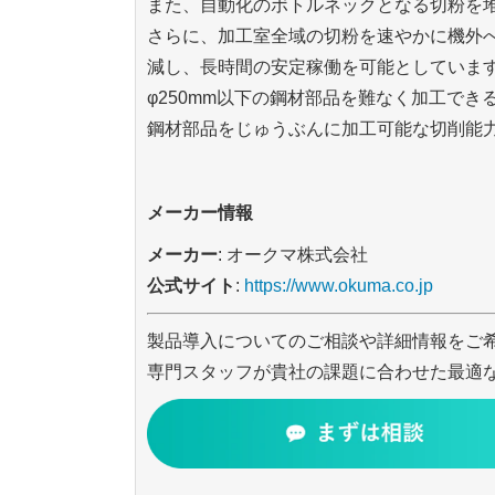
また、自動化のボトルネックとなる切粉を
さらに、加工室全域の切粉を速やかに機外
減し、長時間の安定稼働を可能としていま
φ250mm以下の鋼材部品を難なく加工でき
鋼材部品をじゅうぶんに加工可能な切削能
メーカー情報
メーカー
: オークマ株式会社
公式サイト
:
https://www.okuma.co.jp
製品導入についてのご相談や詳細情報をご
専門スタッフが貴社の課題に合わせた最適