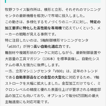
牧野フライス製作所は、横形と立形、それぞれのマシニング
センタの最新機種を相次いで市場に投入しました。
この動きは、多様化するモノづくりのニーズに対し、
特定の
加工要求に特化した高性能な専用機
で応えていくという、メ
ーカーの戦略が見える事例です。
特に注目したいのは、5軸制御横形マシニングセンタ
「a630iT」が持つ
高い自動化適応力
です。
難削材や複雑形状のワークに対応しながら、最新制御装置や
大容量の工具マガジン（136本）を標準装備し、自動化シス
テムの導入を強力に後押しします。
一方、立形マシニングセンタ「V800」は、近年のトレンド
である
自動車部品などの金型の大型化
に対応するため、Y軸
ストロークを大幅に拡大しました。金型加工だけでなく、ミ
クロンレベルの精度と優れた表面仕上げが要求される精密部
品の加工にも向いており、オプションで毎分6万回転の最大
主軸速度にも対応可能です。