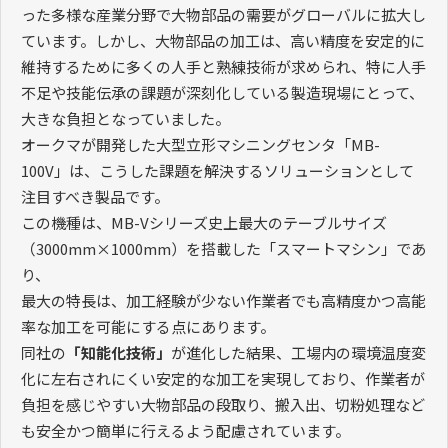
った多様な産業分野で大物部品の需要がグローバルに拡大し
ています。しかし、大物部品の加工は、高い精度を安定的に
維持するために多くの人手と熟練技術が求められ、特に人手
不足や技能伝承の課題が深刻化している製造現場にとって、
大きな負担となっていました。
オークマが開発した大型立形マシニングセンタ「MB-
100V」は、こうした課題を解決するソリューションとして
注目すべき製品です。
この機種は、MB-Vシリーズ史上最大のテーブルサイズ
（3000mm×1000mm）を搭載した「スマートマシン」であ
り、
最大の特長は、加工経験が少ない作業者でも高精度かつ高能
率な加工を可能にする点にあります。
同社の
「知能化技術」
が進化した結果、工場内の環境温度変
化に左右されにくい安定的な加工を実現しており、作業者が
負担を感じやすい大物部品の段取り、搬入出、切粉処理など
も安全かつ簡単に行えるよう配慮されています。