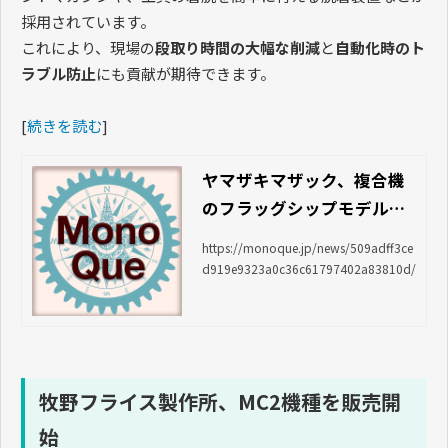
採用されています。
これにより、現場の
段取り時間の大幅な削減
と
自動化時のト
ラブル防止
にも貢献が期待できます。
[
続きを読む
]
ヤマザキマザック、複合機
のフラッグシップモデル｜
News｜Mono Que ＜モノ
https://monoque.jp/news/509adff3ce
クエ＞
d919e9323a0c36c61797402a83810d/
牧野フライス製作所、MC2機種を販売開
始