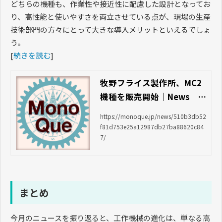
どちらの機種も、作業性や接近性に配慮した設計となってお
り、高性能と使いやすさを両立させている点が、現場の生産
技術部門の方々にとって大きな導入メリットといえるでしょ
う。
[
続きを読む
]
牧野フライス製作所、MC2
機種を販売開始｜News｜M
ono Que ＜モノクエ＞
https://monoque.jp/news/510b3db52
f81d753e25a12987db27ba88620c84
7/
まとめ
今月のニュースを振り返ると、工作機械の進化は、単なる高