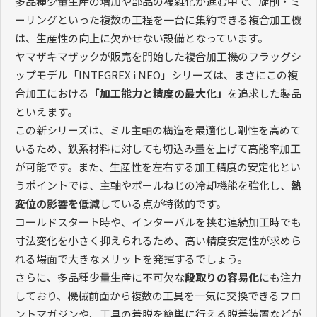
多品種少量生産の増加や部品の複雑化が進む中で、旋削・ミ
ーリングといった複数の工程を一台に集約できる複合加工機
は、生産性の向上に欠かせない設備となっています。
ヤマザキマザックが販売を開始した複合加工機のフラッグシ
ップモデル「INTEGREX i NEO」シリーズは、まさにこの複
合加工における
「加工能力と精度の最大化」
を追求した製品
といえます。
この新シリーズは、ミル主軸の構造を最適化し剛性を高めて
いるため、鉄系材料に対しても切込み量を上げて高能率加工
が可能です。また、生産性を左右する加工精度の安定化とい
うポイントでは、主軸やボールねじの冷却機能を強化し、
熱
変位の影響を低減
している点が特徴的です。
コールドスタート時や、インターバルを挟む連続加工時でも
寸法変化を小さく抑えられるため、高い精度安定性が求めら
れる場面で大きなメリットを発揮するでしょう。
さらに、多品種少量生産に不可欠な
段取りの容易化
にも注力
しており、機械前面から複数の工具を一気に交換できるフロ
ントマガジンや、工具の着脱を簡単に行える脱着装置などが