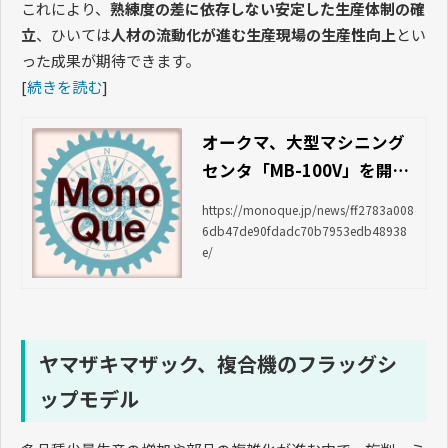
これにより、
熟練度の差に依存しない安定した生産体制の確
立
、ひいては
人材の流動化が進む生産現場の生産性向上
とい
った成果が期待できます。
[
続きを読む
]
オークマ、大型マシニング
センタ「MB-100V」を開発
｜News｜Mono Que ＜モ
https://monoque.jp/news/ff2783a008
ノクエ＞
6db47de90fdadc70b7953edb48938
e/
ヤマザキマザック、複合機のフラッグシ
ップモデル