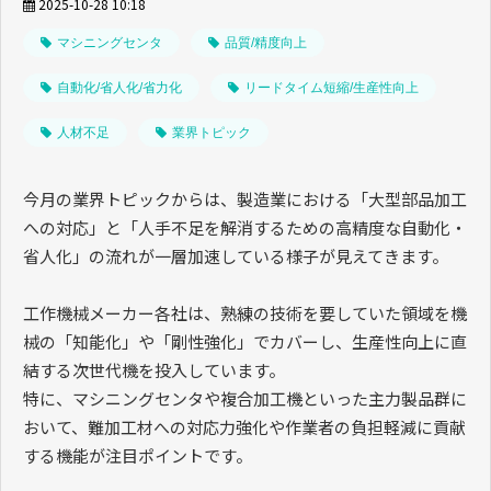
2025-10-28 10:18
マシニングセンタ
品質/精度向上
自動化/省人化/省力化
リードタイム短縮/生産性向上
人材不足
業界トピック
今月の業界トピックからは、製造業における「大型部品加工
への対応」と「人手不足を解消するための高精度な自動化・
省人化」の流れが一層加速している様子が見えてきます。
工作機械メーカー各社は、熟練の技術を要していた領域を機
械の「知能化」や「剛性強化」でカバーし、生産性向上に直
結する次世代機を投入しています。
特に、マシニングセンタや複合加工機といった主力製品群に
おいて、難加工材への対応力強化や作業者の負担軽減に貢献
する機能が注目ポイントです。