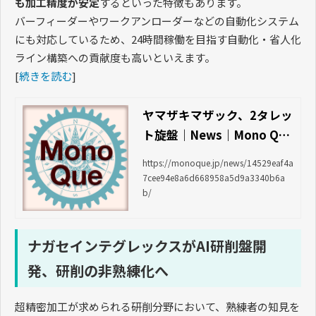
も加工精度が安定
するといった特徴もあります。
バーフィーダーやワークアンローダーなどの自動化システム
にも対応しているため、24時間稼働を目指す自動化・省人化
ライン構築への貢献度も高いといえます。
[
続きを読む
]
ヤマザキマザック、2タレッ
ト旋盤｜News｜Mono Que
＜モノクエ＞
https://monoque.jp/news/14529eaf4a
7cee94e8a6d668958a5d9a3340b6a
b/
ナガセインテグレックスがAI研削盤開
発、研削の非熟練化へ
超精密加工が求められる研削分野において、熟練者の知見を