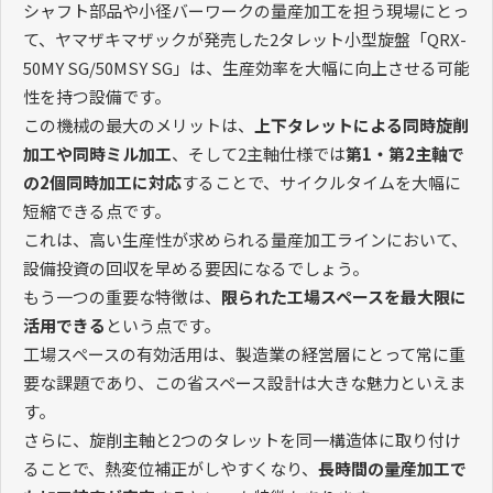
シャフト部品や小径バーワークの量産加工を担う現場にとっ
て、ヤマザキマザックが発売した2タレット小型旋盤「QRX-
50MY SG/50MSY SG」は、生産効率を大幅に向上させる可能
性を持つ設備です。
この機械の最大のメリットは、
上下タレットによる同時旋削
加工や同時ミル加工
、そして2主軸仕様では
第1・第2主軸で
の2個同時加工に対応
することで、サイクルタイムを大幅に
短縮できる点です。
これは、高い生産性が求められる量産加工ラインにおいて、
設備投資の回収を早める要因になるでしょう。
もう一つの重要な特徴は、
限られた工場スペースを最大限に
活用できる
という点です。
工場スペースの有効活用は、製造業の経営層にとって常に重
要な課題であり、この省スペース設計は大きな魅力といえま
す。
さらに、旋削主軸と2つのタレットを同一構造体に取り付け
ることで、熱変位補正がしやすくなり、
長時間の量産加工で