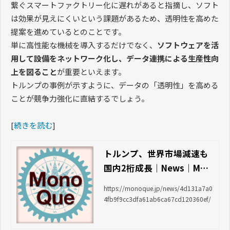
繋ぐスマートファクトリー化に遅れがあると指摘し、ソフト
は効果が見えにくいという課題があるため、透明性を高めた
提案を進めているとのことです。
単に高性能な機械を導入するだけでなく、
ソフトウェアを活
用して設備をネットワーク化し、データ連携による生産性向
上を図ること
が重要といえます。
トルンプの事例が示すように、データの「透明性」を高める
ことが競争力強化に直結するでしょう。
[
続きを読む
]
トルンプ、世界市場減速も
国内2桁成長｜News｜Mon
o Que ＜モノクエ＞
https://monoque.jp/news/4d131a7a0
4fb9f9cc3dfa61ab6ca67cd120360ef/