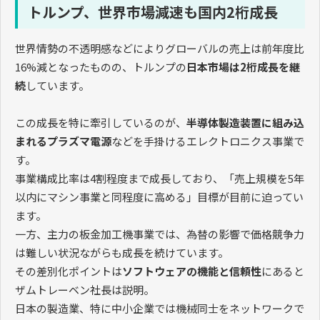
トルンプ、世界市場減速も国内2桁成長
世界情勢の不透明感などによりグローバルの売上は前年度比
16%減となったものの、トルンプの
日本市場は2桁成長を継
続
しています。
この成長を特に牽引しているのが、
半導体製造装置に組み込
まれるプラズマ電源
などを手掛けるエレクトロニクス事業で
す。
事業構成比率は4割程度まで成長しており、「売上規模を5年
以内にマシン事業と同程度に高める」目標が目前に迫ってい
ます。
一方、主力の板金加工機事業では、為替の影響で価格競争力
は難しい状況ながらも成長を続けています。
その差別化ポイントは
ソフトウェアの機能と信頼性
にあると
ザムトレーベン社長は説明。
日本の製造業、特に中小企業では機械同士をネットワークで