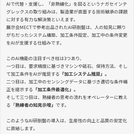
AIで代替・支援し、「非熟練化」を図るというナガセインテ
グレックスの取り組みは、製造業が直面する技術継承の課題
に対する有力な解決策といえます。
展示会MECTで参考出品されたAI研削盤は、人の知見に頼り
がちだったシステム構築、加工条件設定、加工中の条件変更
をAIが支援する仕組みです。
このAI機能の注目すべき柱は3つあり、
一つ目は、要求精度に基づきマシンや砥石、保持方法、そし
て加工条件をAIが推奨する
「加工システム推奨」。
二つ目は、加工中のセンシングデータに基づき適切な条件補
正を提示する
「加工条件最適化」。
そして三つ目は、熟練者の思考の流れをオペレーターに教え
る「
熟練者の知見示唆」
です。
このようなAI研削盤の導入は、生産性の向上と品質の安定化
に直結します。