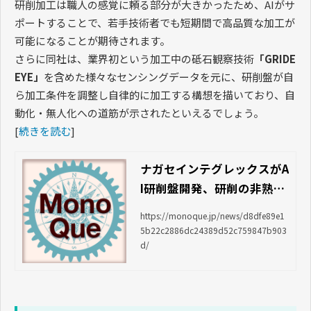
研削加工は職人の感覚に頼る部分が大きかったため、AIがサ
ポートすることで、若手技術者でも短期間で高品質な加工が
可能になることが期待されます。
さらに同社は、業界初という加工中の砥石観察技術
「GRIDE
EYE」
を含めた様々なセンシングデータを元に、研削盤が自
ら加工条件を調整し自律的に加工する構想を描いており、自
動化・無人化への道筋が示されたといえるでしょう。
[
続きを読む
]
ナガセインテグレックスがA
I研削盤開発、研削の非熟練
化へ｜News｜Mono Que
https://monoque.jp/news/d8dfe89e1
＜モノクエ＞
5b22c2886dc24389d52c759847b903
d/