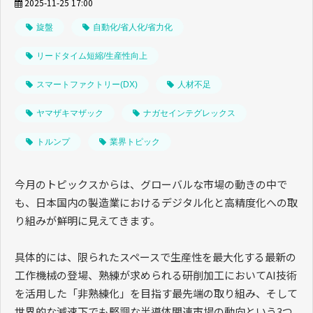
2025-11-25 17:00
旋盤
自動化/省人化/省力化
リードタイム短縮/生産性向上
スマートファクトリー(DX)
人材不足
ヤマザキマザック
ナガセインテグレックス
トルンプ
業界トピック
今月のトピックスからは、グローバルな市場の動きの中で
も、日本国内の製造業におけるデジタル化と高精度化への取
り組みが鮮明に見えてきます。
具体的には、限られたスペースで生産性を最大化する最新の
工作機械の登場、熟練が求められる研削加工においてAI技術
を活用した「非熟練化」を目指す最先端の取り組み、そして
世界的な減速下でも堅調な半導体関連市場の動向という3つ