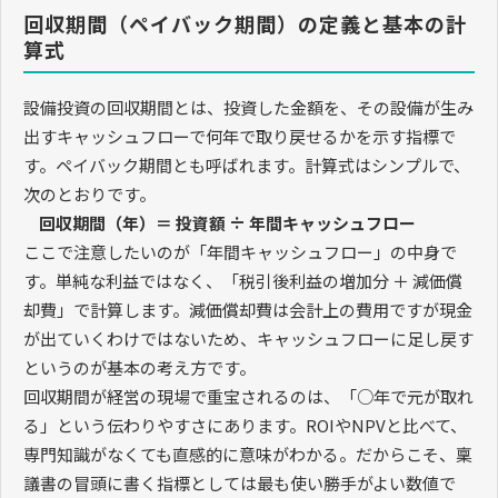
回収期間（ペイバック期間）の定義と基本の計
算式
設備投資の回収期間とは、投資した金額を、その設備が生み
出すキャッシュフローで何年で取り戻せるかを示す指標で
す。ペイバック期間とも呼ばれます。計算式はシンプルで、
次のとおりです。
回収期間（年）＝ 投資額 ÷ 年間キャッシュフロー
ここで注意したいのが「年間キャッシュフロー」の中身で
す。単純な利益ではなく、「税引後利益の増加分 ＋ 減価償
却費」で計算します。減価償却費は会計上の費用ですが現金
が出ていくわけではないため、キャッシュフローに足し戻す
というのが基本の考え方です。
回収期間が経営の現場で重宝されるのは、「○年で元が取れ
る」という伝わりやすさにあります。ROIやNPVと比べて、
専門知識がなくても直感的に意味がわかる。だからこそ、稟
議書の冒頭に書く指標としては最も使い勝手がよい数値で