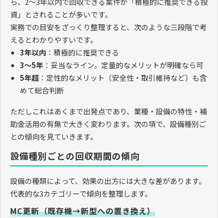
ら、2〜3年以内で回収できる案件が「積極的に推奨できる投
資」とされることが多いです。
実務での目安をざっくり整理すると、次のような三段階で考
えるとわかりやすいです。
3年以内
：積極的に推奨できる
3〜5年
：妥当なライン。定量的なメリットが明確なら可
5年超
：定性的なメリット（安全性・取引維持など）も含
めて総合判断
ただしこれはあくまで出発点であり、業種・設備の特性・補
助金活用の有無で大きく変わります。次の項で、設備種別ご
との傾向を見ていきます。
設備種別ごとの回収期間の傾向
設備の種類によって、効果の出方には大きな差があります。
代表的な3カテゴリーで傾向を整理します。
MC更新（既存機→新型への置き換え）