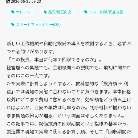
2026-06-25 09:23
ナレッジ
品質/精度向上
コスト削減/収益改善
スマートファクトリー(DX)
新しい工作機械や自動化設備の導入を検討するとき、必ずぶ
つかる問いがあります。
「この投資、本当に何年で回収できるのか」。
経営層への稟議でも、金融機関への説明でも、最初に聞かれ
るのはこの一点です。
ただ実際に計算しようとすると、教科書的な「投資額 ÷ 利
益」では現場の実態に合わないことに気づきます。本体価格
以外にどこまで費用に含めるべきか、効果額をどう積み上げ
ればよいか、目安の年数は何年なのか。判断材料が揃わない
まま稟議の締切が迫る、という場面は珍しくありません。
この記事では、設備投資の回収期間という指標の基本から、
製造業の現場で実際に使える計算手順、そして「回収期間だ