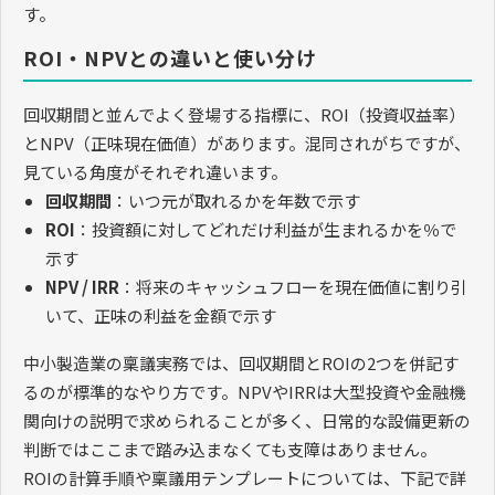
す。
ROI・NPVとの違いと使い分け
回収期間と並んでよく登場する指標に、ROI（投資収益率）
とNPV（正味現在価値）があります。混同されがちですが、
見ている角度がそれぞれ違います。
回収期間
：いつ元が取れるかを年数で示す
ROI
：投資額に対してどれだけ利益が生まれるかを％で
示す
NPV / IRR
：将来のキャッシュフローを現在価値に割り引
いて、正味の利益を金額で示す
中小製造業の稟議実務では、回収期間とROIの2つを併記す
るのが標準的なやり方です。NPVやIRRは大型投資や金融機
関向けの説明で求められることが多く、日常的な設備更新の
判断ではここまで踏み込まなくても支障はありません。
ROIの計算手順や稟議用テンプレートについては、下記で詳