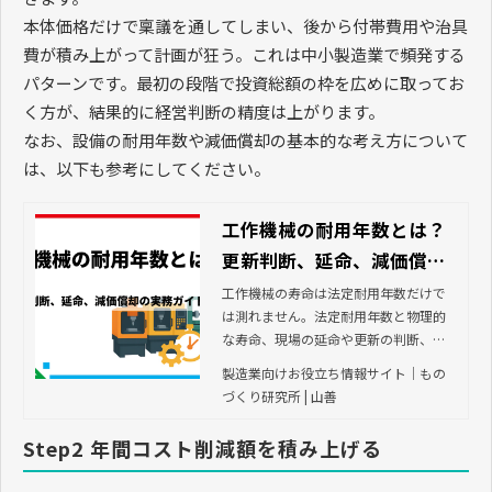
本体価格だけで稟議を通してしまい、後から付帯費用や治具
費が積み上がって計画が狂う。これは中小製造業で頻発する
パターンです。最初の段階で投資総額の枠を広めに取ってお
く方が、結果的に経営判断の精度は上がります。
なお、設備の耐用年数や減価償却の基本的な考え方について
は、以下も参考にしてください。
工作機械の耐用年数とは？
更新判断、延命、減価償却
の実務ガイド
工作機械の寿命は法定耐用年数だけで
は測れません。法定耐用年数と物理的
な寿命、現場の延命や更新の判断、減
価償却など実務に役立つポイントを分
製造業向けお役立ち情報サイト｜もの
かりやすく解説。
づくり研究所 | 山善
Step2 年間コスト削減額を積み上げる