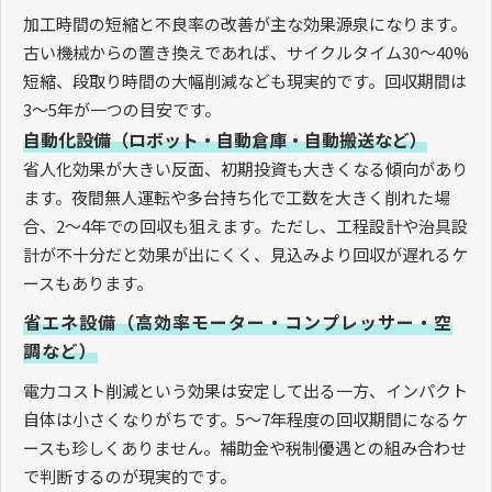
加工時間の短縮と不良率の改善が主な効果源泉になります。
古い機械からの置き換えであれば、サイクルタイム30〜40%
短縮、段取り時間の大幅削減なども現実的です。回収期間は
3〜5年が一つの目安です。
自動化設備（ロボット・自動倉庫・自動搬送など）
省人化効果が大きい反面、初期投資も大きくなる傾向があり
ます。夜間無人運転や多台持ち化で工数を大きく削れた場
合、2〜4年での回収も狙えます。ただし、工程設計や治具設
計が不十分だと効果が出にくく、見込みより回収が遅れるケ
ースもあります。
省エネ設備（高効率モーター・コンプレッサー・空
調など）
電力コスト削減という効果は安定して出る一方、インパクト
自体は小さくなりがちです。5〜7年程度の回収期間になるケ
ースも珍しくありません。補助金や税制優遇との組み合わせ
で判断するのが現実的です。