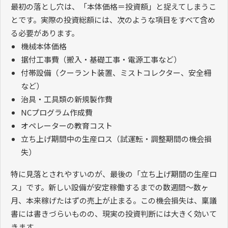
最初の落とし穴は、「本体価格＝投資額」と捉えてしまうこ
とです。実際の投資総額には、次のような項目をすべて含め
る必要があります。
機械本体価格
据付工事費（搬入・基礎工事・電源工事など）
付帯設備（クーラント装置、ミストコレクター、安全柵
など）
治具・工具類の新規製作費
NCプログラム作成費
オペレーターの教育コスト
立ち上げ期間中の生産ロス（試運転・調整期間の機会損
失）
特に見落とされやすいのが、最後の「立ち上げ期間の生産ロ
ス」です。新しい設備が安定稼働するまでの数週間〜数ヶ
月、本来稼げたはずの売上が止まる。この機会損失は、稟議
書には書きづらいものの、現実の投資判断には大きく効いて
きます。