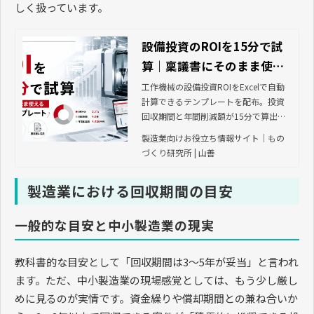
しく扱っています。
設備投資のROIを15分で試
算｜稟議書にそのまま使え
る計算テンプレート
工作機械の設備投資ROIをExcelで自動
計算できるテンプレートを配布。投資
回収期間と年間削減額が15分で算出で
き、稟議資料にそのまま使えます。
製造業向けお役立ち情報サイト｜もの
づくり研究所 | 山善
製造業における回収期間の目安
一般的な目安と中小製造業の現実
教科書的な目安として「回収期間は3〜5年が妥当」と言われ
ます。ただ、中小製造業の現場感覚としては、もう少し厳し
めに見るのが実情です。資金繰りや償却期間との兼ね合いか