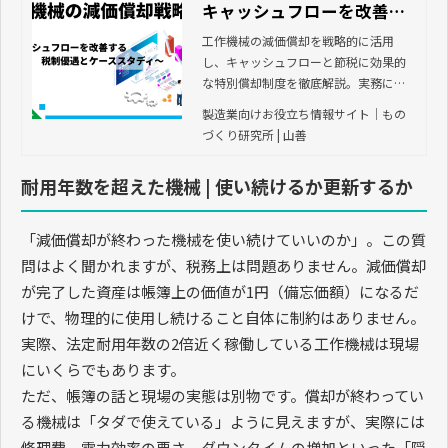
キャッシュフローを改善す
る税制優遇とケーススタデ
工作機械の減価償却を戦略的に活用
し、キャッシュフローと節税に効果的
ィ
な特別償却制度を徹底解説。実務に役
立つケーススタディも交え、設備投資
製造業向けお役立ち情報サイト｜もの
の成果を最大化するヒントをお届けし
づくり研究所 | 山善
ます。
耐用年数を超えた機械 | 使い続けるか更新するか
「減価償却が終わった機械を使い続けていいのか」。この質
問はよく聞かれますが、税務上は問題ありません。減価償却
が完了した資産は帳簿上の価値が1円（備忘価額）になるだ
けで、物理的に使用し続けること自体に制約はありません。
実際、法定耐用年数の2倍近く稼働している工作機械は現場
にいくらでもあります。
ただ、帳簿の話と現場の実態は別物です。償却が終わってい
る機械は「タダで使えている」ように見えますが、実際には
修理費、電力効率の悪さ、ダウンタイムの増加といった「隠