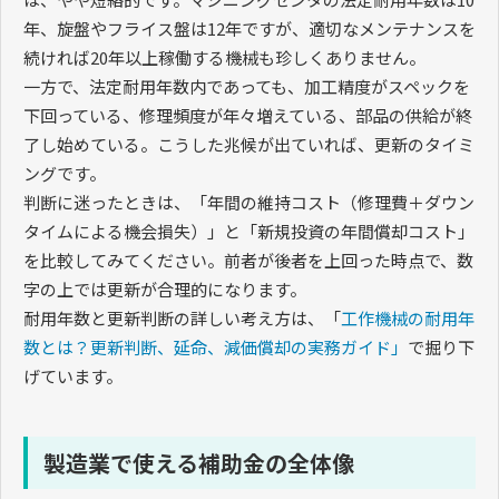
年、旋盤やフライス盤は12年ですが、適切なメンテナンスを
続ければ20年以上稼働する機械も珍しくありません。
一方で、法定耐用年数内であっても、加工精度がスペックを
下回っている、修理頻度が年々増えている、部品の供給が終
了し始めている。こうした兆候が出ていれば、更新のタイミ
ングです。
判断に迷ったときは、「年間の維持コスト（修理費＋ダウン
タイムによる機会損失）」と「新規投資の年間償却コスト」
を比較してみてください。前者が後者を上回った時点で、数
字の上では更新が合理的になります。
耐用年数と更新判断の詳しい考え方は、「
工作機械の耐用年
数とは？更新判断、延命、減価償却の実務ガイド」
で掘り下
げています。
製造業で使える補助金の全体像