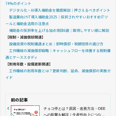
74%のポイント
デジタル化・AI導入補助金を徹底解説｜押さえるべきポイント
製造業向けIT導入補助金2025｜採択されやすいおすすめITツ
ールと補助金活用の注意点
補助金の採択率を上げる加点項目6選｜取得しやすい順に解説
【税制・減価償却関連】
設備投資の税制優遇まとめ｜即時償却・税額控除の選び方
工作機械の減価償却戦略｜キャッシュフローを改善する税制優
遇とケーススタディ
【耐用年数・設備更新関連】
工作機械の耐用年数とは？更新判断、延命、減価償却の実務ガ
イド
前の記事
チョコ停とは？原因・改善方法・OEE
への影響を解説｜生産性向上につなげ