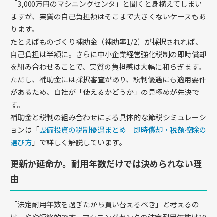
「3,000万円のマシニングセンタ」と聞くと身構えてしまい
ますが、実質の自己負担額はそこまで大きくないケースもあ
ります。
たとえばものづくり補助金（補助率1/2）が採択されれば、
自己負担は半額に。さらに中小企業経営強化税制の即時償却
を組み合わせることで、実質の負担感は大幅に和らぎます。
ただし、補助金には採択審査があり、税制優遇にも適用要件
があるため、自社が「使えるかどうか」の見極めが先決で
す。
補助金と税制の組み合わせによる具体的な節税シミュレーシ
ョンは「
設備投資の税制優遇まとめ｜即時償却・税額控除の
選び方
」で詳しく解説しています。
更新か延命か。耐用年数だけでは決められない理
由
「法定耐用年数を過ぎたから買い替えるべき」と考えるの
は、やや短絡的です。マシニングセンタの法定耐用年数は10