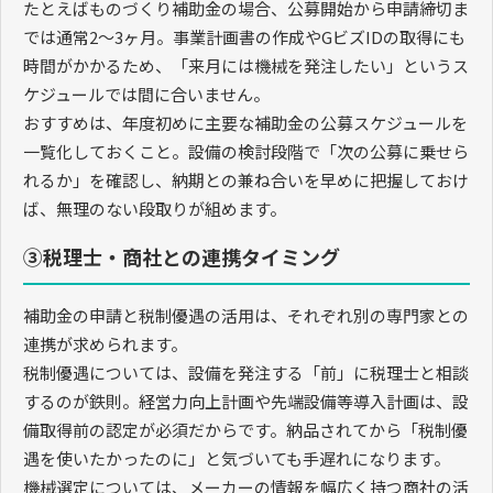
たとえばものづくり補助金の場合、公募開始から申請締切ま
では通常2〜3ヶ月。事業計画書の作成やGビズIDの取得にも
時間がかかるため、「来月には機械を発注したい」というス
ケジュールでは間に合いません。
おすすめは、年度初めに主要な補助金の公募スケジュールを
一覧化しておくこと。設備の検討段階で「次の公募に乗せら
れるか」を確認し、納期との兼ね合いを早めに把握しておけ
ば、無理のない段取りが組めます。
③税理士・商社との連携タイミング
補助金の申請と税制優遇の活用は、それぞれ別の専門家との
連携が求められます。
税制優遇については、設備を発注する「前」に税理士と相談
するのが鉄則。経営力向上計画や先端設備等導入計画は、設
備取得前の認定が必須だからです。納品されてから「税制優
遇を使いたかったのに」と気づいても手遅れになります。
機械選定については、メーカーの情報を幅広く持つ商社の活