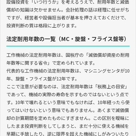
設備投資を「いつ行うか」を考えるうえで、耐用年数と減価
償却の知識は欠かせません。会計処理の話は経理に任せがち
ですが、経営者や設備担当者が基本を押さえておくだけで、
投資判断の質は格段に上がります。
法定耐用年数の一覧（MC・旋盤・フライス盤等）
工作機械の法定耐用年数は、国税庁の「減価償却資産の耐用
年数等に関する省令」で定められています。
代表的な工作機械の法定耐用年数は、マシニングセンタが10
年、旋盤・フライス盤が12年です。
ここで注意が必要なのは、法定耐用年数は「税務上の目安」
であって、機械の実際の寿命を示すものではないという点で
す。10年で壊れるという意味でもなければ、10年経ったら使
ってはいけないという意味でもありません。あくまで減価償
却の計算期間を定めたものにすぎません。この区別を曖昧に
したまま投資判断をしてしまうと、まだ十分に使える機械を
早期に手放したり、逆に限界を超えた機械にしがみついたり