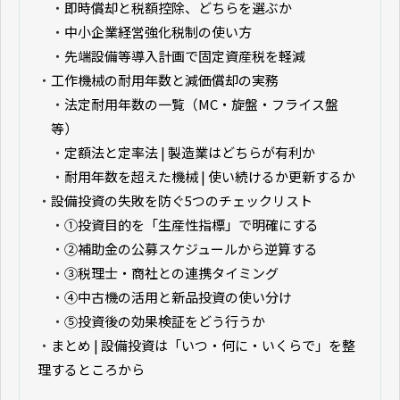
・
即時償却と税額控除、どちらを選ぶか
・
中小企業経営強化税制の使い方
・
先端設備等導入計画で固定資産税を軽減
・
工作機械の耐用年数と減価償却の実務
・
法定耐用年数の一覧（MC・旋盤・フライス盤
等）
・
定額法と定率法 | 製造業はどちらが有利か
・
耐用年数を超えた機械 | 使い続けるか更新するか
・
設備投資の失敗を防ぐ5つのチェックリスト
・
①投資目的を「生産性指標」で明確にする
・
②補助金の公募スケジュールから逆算する
・
③税理士・商社との連携タイミング
・
④中古機の活用と新品投資の使い分け
・
⑤投資後の効果検証をどう行うか
・
まとめ | 設備投資は「いつ・何に・いくらで」を整
理するところから