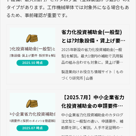
タイプがあります。工作機械単体では対象外になる場合もあ
るため、事前確認が重要です。
省力化投資補助金(一般型)
とは?対象設備・賃上げ要
件・採択率を解説【2025年
2025年新設の省力化投資補助金(一般
型)を解説。最大1億円の補助で汎用製
最新】
品の組み合わせも対象に。賃上げ要
件、採択率60%のポイント、申請スケ
製造業向けお役立ち情報サイト｜もの
ジュールまで実績データで詳しく紹介
づくり研究所 | 山善
します。
【2025.7月】中小企業省力
化投資補助金の申請要件と
採択のポイント | 製造業向
中小企業省力化投資補助金のカタログ
注文型と一般型の違い、申請要件、補
けお役立ち情報サイト｜も
助額を詳しく解説。人手不足証明のポ
のづくり研究所 | 山善
イントから採択率データまで、実務的