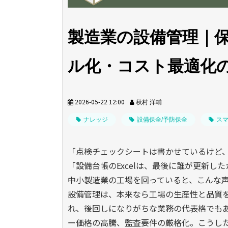
製造業の設備管理｜
ル化・コスト最適化
2026-05-22 12:00
秋村 洋輔
ナレッジ
設備保全/予防保全
スマ
「点検チェックシートは書かせているけど
「設備台帳の
Excel
は、最後に誰が更新した
中小製造業の工場を回っていると、こんな
設備管理は、本来なら工場の生産性と品質
れ、後回しになりがちな業務の代表格でも
ー価格の高騰、監査要件の厳格化。こうし