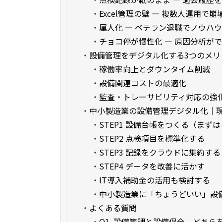
・
Excel管理の壁 — 複数人運用で崩
・
属人化 — ベテラン退職でノウハ
・
チョコ停が慢性化 — 原因分析が
・
設備管理をデジタル化する3つのメリ
・
稼働率向上とダウンタイム削減
・
設備関連コストの最適化
・
監査・トレーサビリティ対応の強
・
中小製造業の設備管理デジタル化｜現
・
STEP1 設備台帳をつくる（まず
・
STEP2 点検項目を標準化する
・
STEP3 記録をクラウドに集約する
・
STEP4 データを改善に活かす
・
IT導入補助金の活用も検討する
・
中小製造業に「ちょうどいい」設
・
よくある質問
・
Q1. 設備管理と設備保全、どち