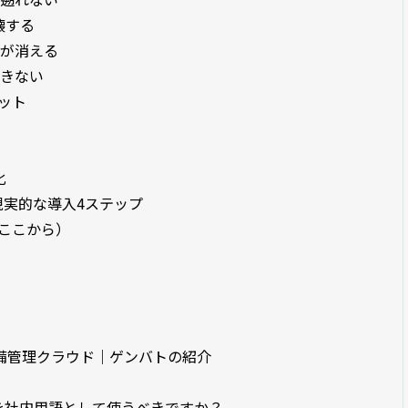
壊する
ウが消える
できない
ット
化
実的な導入4ステップ
はここから）
備管理クラウド｜ゲンバトの紹介
らを社内用語として使うべきですか？