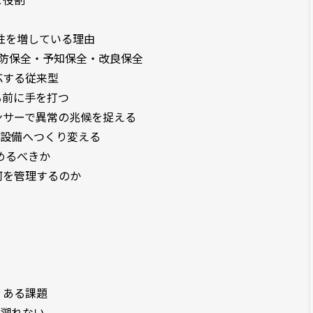
性を増している理由
予防保全・予知保全・改良保全
応する従来型
る前に手を打つ
センサーで異常の兆候を捉える
い設備へつくり変える
めるべきか
何を管理するのか
くある課題
を遡れない