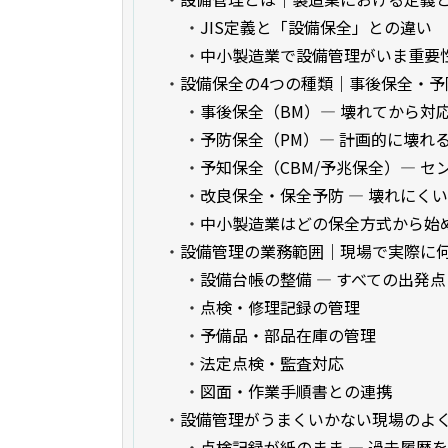
・
JIS定義と「設備保全」との違い
・
中小製造業で設備管理がいま重要
・
設備保全の4つの種類｜事後保全・
・
事後保全（BM）— 壊れてから対
・
予防保全（PM）— 計画的に壊れ
・
予知保全（CBM/予兆保全）— 
・
改良保全・保全予防 — 壊れにく
・
中小製造業はどの保全方式から始
・
設備管理の業務範囲｜現場で実際に
・
設備台帳の整備 — すべての出発点
・
点検・修理記録の管理
・
予備品・部品在庫の管理
・
法定点検・監査対応
・
図面・作業手順書との連携
・
設備管理がうまくいかない現場のよ
・
点検記録が紙のまま — 過去履歴